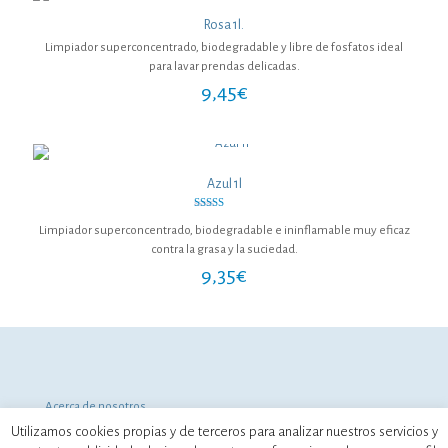
Rosa 1l.
Limpiador superconcentrado, biodegradable y libre de fosfatos ideal
para lavar prendas delicadas.
9,45
€
Azul 1l
Valorado
con
Limpiador superconcentrado, biodegradable e ininflamable muy eficaz
5.00
contra la grasa y la suciedad.
de 5
9,35
€
Acerca de nosotros
Aviso legal y Política de Privacidad
Utilizamos cookies propias y de terceros para analizar nuestros servicios y
Política de cookies