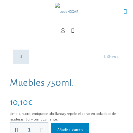
Show all
Muebles 750ml.
10,10
€
Limpia, nutre, enriquece, abrillanta y repele el polvo en toda clase de
maderas fácil y cómodamente.
Muebles
Añadir al carrito
750ml.