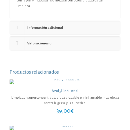
con la piel y mucosas. No mezclar con otros productos de
limpieza.
Información adicional
Valoraciones
0
Productos relacionados
Azul 5l. Industrial
Limpiador superconcentrado, biodegradable e ininflamable muy eficaz
contra la grasa y la suciedad.
39,00
€