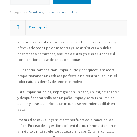
cantidad
Categorías:
Muebles
,
Todos los productos
Descripción
Producto especialmente diseñado para la limpieza duradera y
efectiva de todo tipo de maderas ya sean rústicas o pulidas,
enceradas o barnizadas, oscuras o claras gracias a su especial
composición a base de ceras o siliconas.
Su especial composición limpia, nutre y enriquece la madera
proporcionando un acabado perfecto sin alterar ni el brillo ni el
color natural además de repeler el polvo.
Para limpiar muebles, impregnar en un paño, aplicar, dejar secar
y después sacar brillo con un paño limpio y seco. Para limpiar
suelos y otras superficies de madera se recomienda diluir en
agua.
Precauciones:
No ingerir. Mantener fuera del alcance de los
niños. En caso de ingestión accidental acuda inmediatamente
al médico y muéstrele la etiqueta o envase. Evitar el contacto