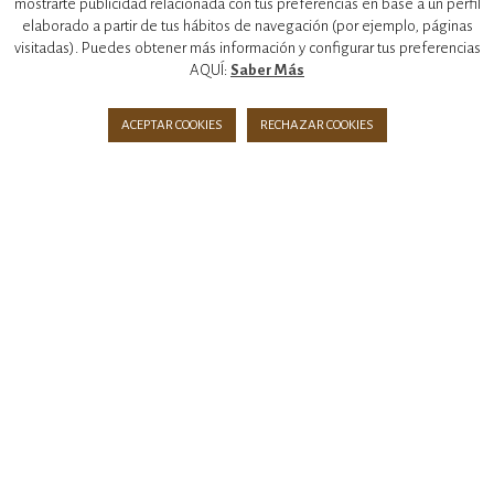
mostrarte publicidad relacionada con tus preferencias en base a un perfil
Condiciones generales
elaborado a partir de tus hábitos de navegación (por ejemplo, páginas
visitadas). Puedes obtener más información y configurar tus preferencias
AQUÍ:
Saber Más
Envíos y devoluciones
ACEPTAR COOKIES
RECHAZAR COOKIES
Hogar y Cosmética Española S.A
C/ Verano 2. Ed. Azul
Pol. Ind. Las Monjas
Torrejón de Ardoz (Madrid)
Telf. 91 676 72 14
© 2019 Hogar y Cosmética Española S.A CIF: A78784261. Inscrita en el